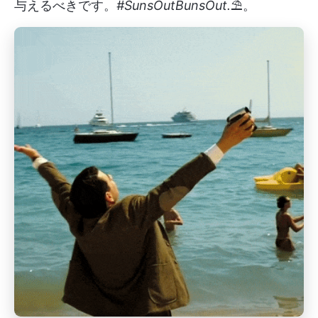
与えるべきです。
#SunsOutBunsOut.
⛱。