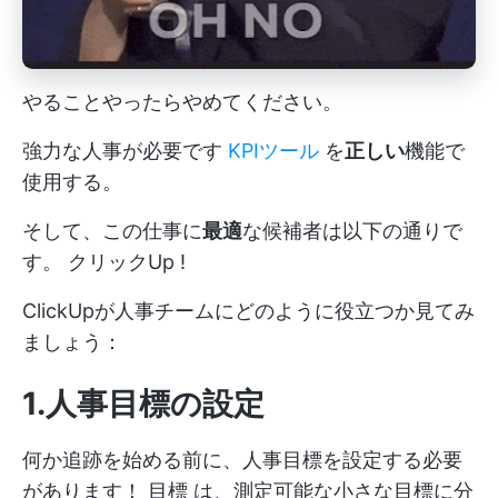
やることやったらやめてください。
強力な人事が必要です
KPIツール
を
正しい
機能で
使用する。
そして、この仕事に
最適
な候補者は以下の通りで
す。
クリックUp
!
ClickUpが人事チームにどのように役立つか見てみ
ましょう：
1.人事目標の設定
何か追跡を始める前に、人事目標を設定する必要
があります！
目標
は、測定可能な小さな目標に分