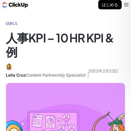
ClickUp ブログ
はじめる
Ope
GOALS
人事KPI – 10 HR KPI &
例
2022年2月23日
Leila Cruz
Content Partnership Specialist