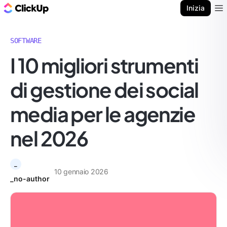
Blog di ClickUp
Inizia
Ope
SOFTWARE
I 10 migliori strumenti
di gestione dei social
media per le agenzie
nel 2026
_
10 gennaio 2026
_no-author