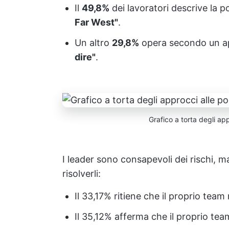
Il
49,8%
dei lavoratori descrive la p
Far West"
.
Un altro
29,8%
opera secondo un ap
dire"
.
Grafico a torta degli app
I leader sono consapevoli dei rischi, 
risolverli:
Il 33,17% ritiene che il proprio tea
Il 35,12% afferma che il proprio te