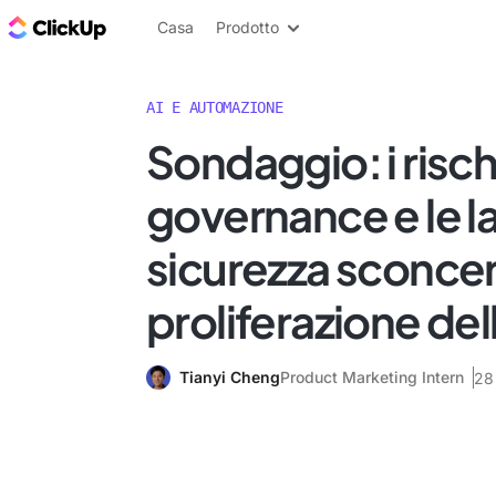
Blog di ClickUp
Casa
Prodotto
AI E AUTOMAZIONE
Sondaggio: i rischi
governance e le l
sicurezza sconcer
proliferazione dell
Tianyi Cheng
Product Marketing Intern
28