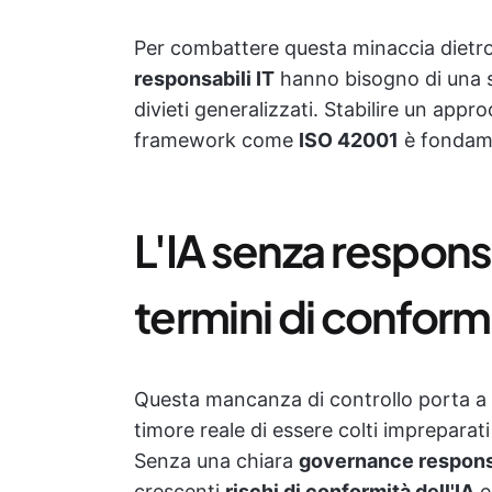
Per combattere questa minaccia dietro la
responsabili IT
hanno bisogno di una st
divieti generalizzati. Stabilire un appro
framework come
ISO 42001
è fondame
L'IA senza responsa
termini di conform
Questa mancanza di controllo porta a u
timore reale di essere colti impreparati
Senza una chiara
governance responsa
crescenti
rischi di conformità dell'IA
e