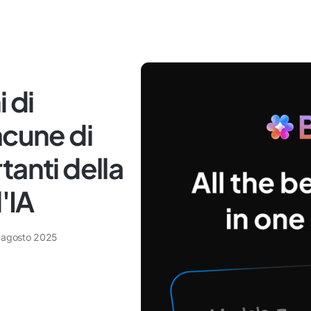
 di
acune di
tanti della
'IA
 agosto 2025