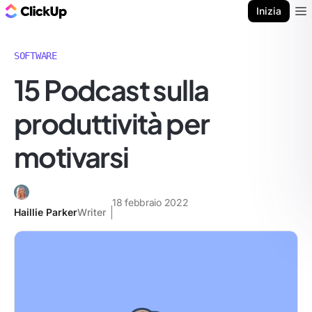
Blog di ClickUp
Inizia
Ope
SOFTWARE
15 Podcast sulla
produttività per
motivarsi
18 febbraio 2022
Haillie Parker
Writer