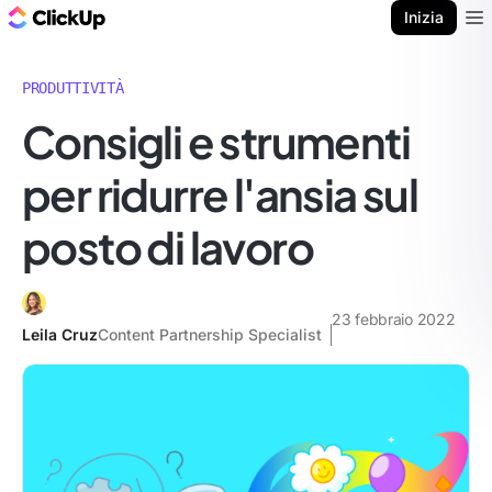
Blog di ClickUp
Inizia
Ope
PRODUTTIVITÀ
Consigli e strumenti
per ridurre l'ansia sul
posto di lavoro
23 febbraio 2022
Leila Cruz
Content Partnership Specialist