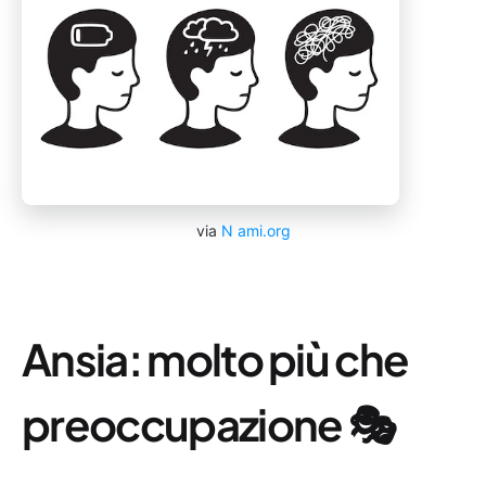
via
N
ami.org
Ansia: molto più che
preoccupazione 🎭