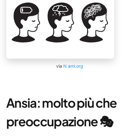
via
N
ami.org
Ansia: molto più che
preoccupazione 🎭