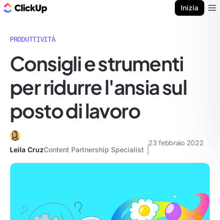
Blog di ClickUp
Inizia
Ope
PRODUTTIVITÀ
Consigli e strumenti
per ridurre l'ansia sul
posto di lavoro
23 febbraio 2022
Leila Cruz
Content Partnership Specialist