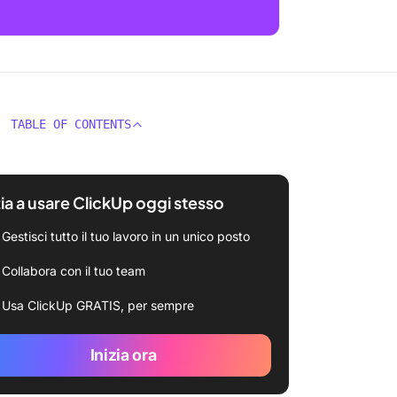
TABLE OF CONTENTS
zia a usare ClickUp oggi stesso
Gestisci tutto il tuo lavoro in un unico posto
Collabora con il tuo team
Usa ClickUp GRATIS, per sempre
Inizia ora