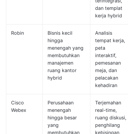
terintegrasi,
dan templat
kerja hybrid
Robin
Bisnis kecil
Analisis
hingga
tempat kerja,
menengah yang
peta
membutuhkan
interaktif,
manajemen
pemesanan
ruang kantor
meja, dan
hybrid
pelacakan
kehadiran
Cisco
Perusahaan
Terjemahan
Webex
menengah
real-time,
hingga besar
ruang diskusi,
yang
penghilang
membutuhkan
kebisingan,