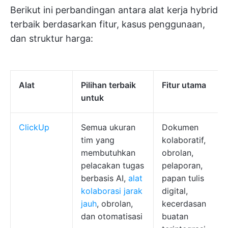
Berikut ini perbandingan antara alat kerja hybrid
terbaik berdasarkan fitur, kasus penggunaan,
dan struktur harga:
Alat
Pilihan terbaik
Fitur utama
untuk
ClickUp
Semua ukuran
Dokumen
tim yang
kolaboratif,
membutuhkan
obrolan,
pelacakan tugas
pelaporan,
berbasis AI,
alat
papan tulis
kolaborasi jarak
digital,
jauh
, obrolan,
kecerdasan
dan otomatisasi
buatan