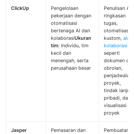
ClickUp
Pengelolaan
Penulisan AI,
pekerjaan dengan
ringkasan
otomatisasi
tugas,
bertenaga AI dan
otomatisasi
kolaborasi
Ukuran
kustom,
alat
tim:
Individu, tim
kolaborasi AI
kecil dan
seperti
menengah, serta
dokumen da
perusahaan besar
obrolan,
penjadwalan
proyek,
tindak lanjut
pribadi, dan
visualisasi
proyek
Jasper
Pemasaran dan
Pembuatan