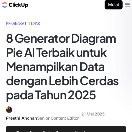
Blog ClickUp
Mulai
Ope
PERANGKAT LUNAK
8 Generator Diagram
Pie AI Terbaik untuk
Menampilkan Data
dengan Lebih Cerdas
pada Tahun 2025
21 Mei 2025
Preethi Anchan
Senior Content Editor