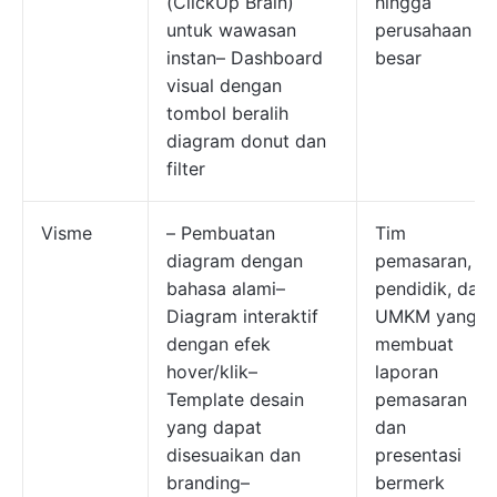
(ClickUp Brain)
hingga
untuk wawasan
perusahaan
instan– Dashboard
besar
visual dengan
tombol beralih
diagram donut dan
filter
Visme
– Pembuatan
Tim
diagram dengan
pemasaran,
bahasa alami–
pendidik, dan
Diagram interaktif
UMKM yang
dengan efek
membuat
hover/klik–
laporan
Template desain
pemasaran
yang dapat
dan
disesuaikan dan
presentasi
branding–
bermerk