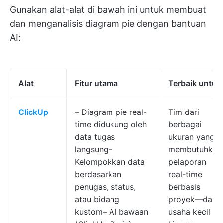
Gunakan alat-alat di bawah ini untuk membuat
dan menganalisis diagram pie dengan bantuan
AI:
Alat
Fitur utama
Terbaik untuk
ClickUp
– Diagram pie real-
Tim dari
time didukung oleh
berbagai
data tugas
ukuran yang
langsung–
membutuhkan
Kelompokkan data
pelaporan
berdasarkan
real-time
penugas, status,
berbasis
atau bidang
proyek—dari
kustom– AI bawaan
usaha kecil