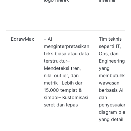
logo merek
internal
EdrawMax
– AI
Tim teknis
menginterpretasikan
seperti IT,
teks biasa atau data
Ops, dan
terstruktur–
Engineering
Mendeteksi tren,
yang
nilai outlier, dan
membutuhkan
metrik– Lebih dari
wawasan
15.000 templat &
berbasis AI
simbol– Kustomisasi
dan
seret dan lepas
penyesuaian
diagram pie
yang detail