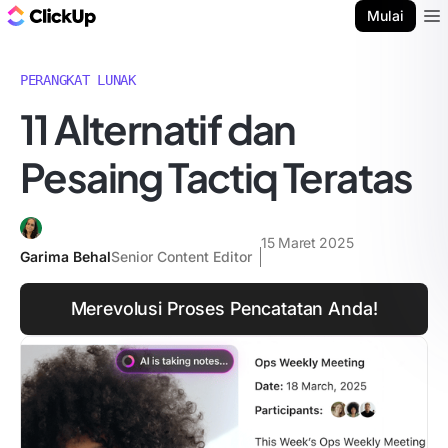
Blog ClickUp
Mulai
Ope
PERANGKAT LUNAK
11 Alternatif dan
Pesaing Tactiq Teratas
15 Maret 2025
Garima Behal
Senior Content Editor
Merevolusi Proses Pencatatan Anda!