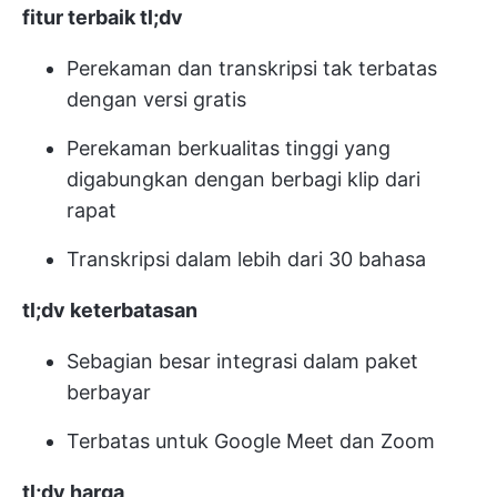
fitur terbaik tl;dv
Perekaman dan transkripsi tak terbatas
dengan versi gratis
Perekaman berkualitas tinggi yang
digabungkan dengan berbagi klip dari
rapat
Transkripsi dalam lebih dari 30 bahasa
tl;dv keterbatasan
Sebagian besar integrasi dalam paket
berbayar
Terbatas untuk Google Meet dan Zoom
tl;dv harga