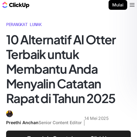
Blog ClickUp
Mulai
Ope
PERANGKAT LUNAK
10 Alternatif AI Otter
Terbaik untuk
Membantu Anda
Menyalin Catatan
Rapat di Tahun 2025
14 Mei 2025
Preethi Anchan
Senior Content Editor