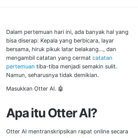
Dalam pertemuan hari ini, ada banyak hal yang
bisa diserap: Kepala yang berbicara, layar
bersama, hiruk pikuk latar belakang..., dan
mengambil catatan yang cermat
catatan
pertemuan
tiba-tiba menjadi semakin sulit.
Namun, seharusnya tidak demikian.
Masukkan Otter AI. 🤖
Apa itu Otter AI?
Otter AI mentranskripsikan rapat online secara