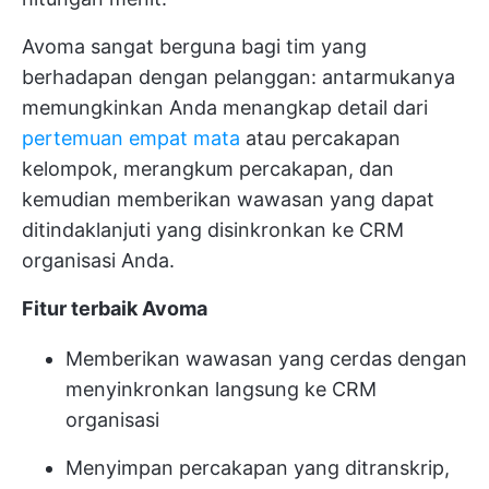
Avoma sangat berguna bagi tim yang
berhadapan dengan pelanggan: antarmukanya
memungkinkan Anda menangkap detail dari
pertemuan empat mata
atau percakapan
kelompok, merangkum percakapan, dan
kemudian memberikan wawasan yang dapat
ditindaklanjuti yang disinkronkan ke CRM
organisasi Anda.
Fitur terbaik Avoma
Memberikan wawasan yang cerdas dengan
menyinkronkan langsung ke CRM
organisasi
Menyimpan percakapan yang ditranskrip,