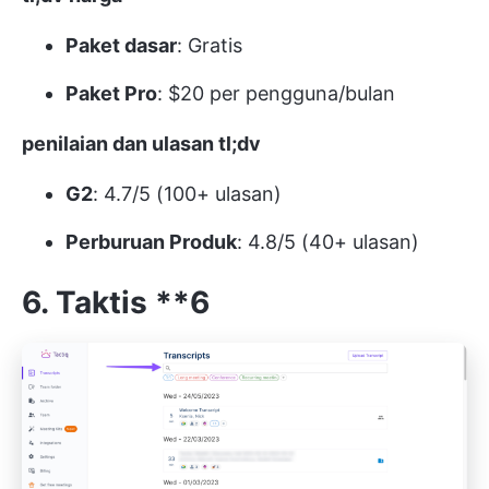
Paket dasar
: Gratis
Paket Pro
: $20 per pengguna/bulan
penilaian dan ulasan
tl;dv
G2
: 4.7/5 (100+ ulasan)
Perburuan Produk
: 4.8/5 (40+ ulasan)
6. Taktis
**6