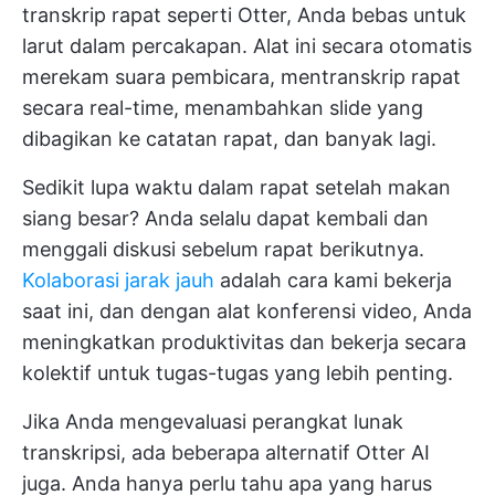
transkrip rapat seperti Otter, Anda bebas untuk
larut dalam percakapan. Alat ini secara otomatis
merekam suara pembicara, mentranskrip rapat
secara real-time, menambahkan slide yang
dibagikan ke catatan rapat, dan banyak lagi.
Sedikit lupa waktu dalam rapat setelah makan
siang besar? Anda selalu dapat kembali dan
menggali diskusi sebelum rapat berikutnya.
Kolaborasi jarak jauh
adalah cara kami bekerja
saat ini, dan dengan alat konferensi video, Anda
meningkatkan produktivitas dan bekerja secara
kolektif untuk tugas-tugas yang lebih penting.
Jika Anda mengevaluasi perangkat lunak
transkripsi, ada beberapa alternatif Otter AI
juga. Anda hanya perlu tahu apa yang harus