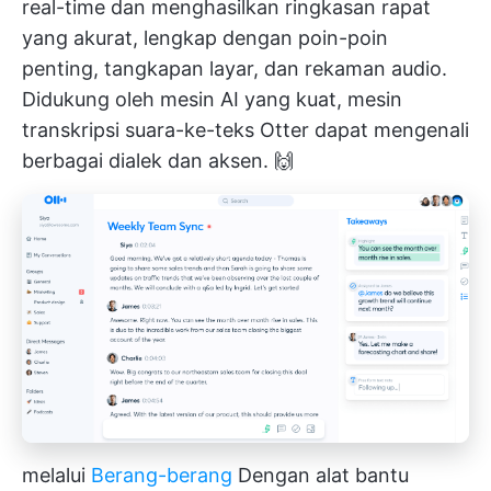
real-time dan menghasilkan ringkasan rapat
yang akurat, lengkap dengan poin-poin
penting, tangkapan layar, dan rekaman audio.
Didukung oleh mesin AI yang kuat, mesin
transkripsi suara-ke-teks Otter dapat mengenali
berbagai dialek dan aksen. 🙌
melalui
Berang-berang
Dengan alat bantu