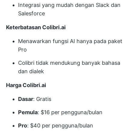
Integrasi yang mudah dengan Slack dan
Salesforce
Keterbatasan Colibri.ai
Menawarkan fungsi AI hanya pada paket
Pro
Colibri tidak mendukung banyak bahasa
dan dialek
Harga Colibri.ai
Dasar
: Gratis
Pemula
: $16 per pengguna/bulan
Pro
: $40 per pengguna/bulan