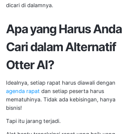
dicari di dalamnya.
Apa yang Harus Anda
Cari dalam Alternatif
Otter AI?
Idealnya, setiap rapat harus diawali dengan
agenda rapat
dan setiap peserta harus
mematuhinya. Tidak ada kebisingan, hanya
bisnis!
Tapi itu jarang terjadi.