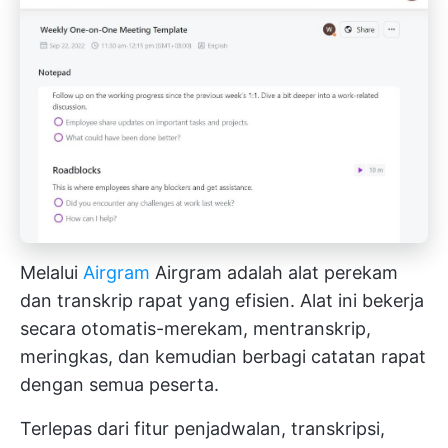
Melalui
Airgram
Airgram adalah alat perekam
dan transkrip rapat yang efisien. Alat ini bekerja
secara otomatis-merekam, mentranskrip,
meringkas, dan kemudian berbagi catatan rapat
dengan semua peserta.
Terlepas dari fitur penjadwalan, transkripsi,