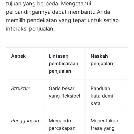
tujuan yang berbeda. Mengetahui
perbandingannya dapat membantu Anda
memilih pendekatan yang tepat untuk setiap
interaksi penjualan.
Aspek
Lintasan
Naskah
Pa
pembicaraan
penjualan
pe
penjualan
Struktur
Garis besar
Panduan
St
yang fleksibel
kata demi
ko
kata
Penggunaan
Memandu
Menentukan
Me
percakapan
frasa yang
be