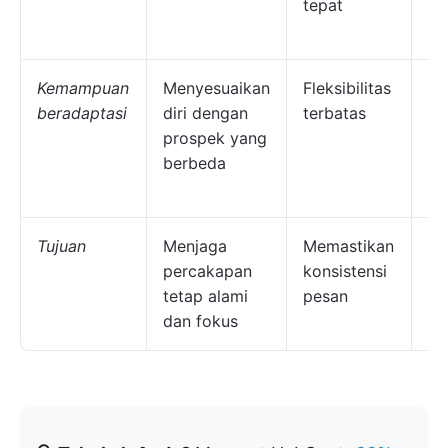
tepat
sk
pe
Kemampuan
Menyesuaikan
Fleksibilitas
Me
beradaptasi
diri dengan
terbatas
ke
prospek yang
ke
berbeda
lu
ti
Tujuan
Menjaga
Memastikan
Me
percakapan
konsistensi
pe
tetap alami
pesan
st
dan fokus