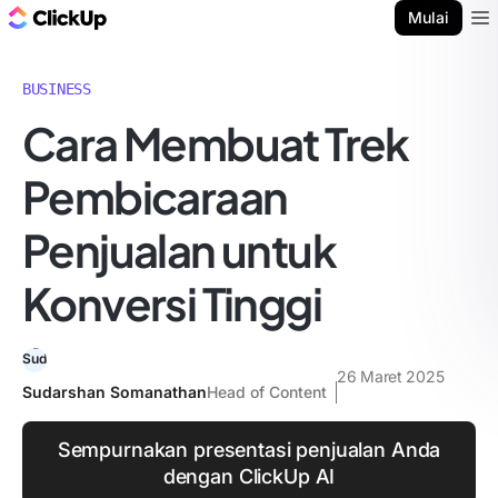
Blog ClickUp
Mulai
Ope
BUSINESS
Cara Membuat Trek
Pembicaraan
Penjualan untuk
Konversi Tinggi
26 Maret 2025
Sudarshan Somanathan
Head of Content
Sempurnakan presentasi penjualan Anda
dengan ClickUp AI