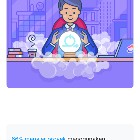
66% manajer proyek
menggunakan