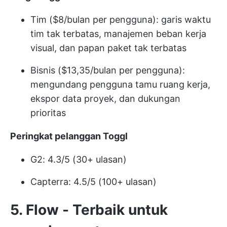
Tim ($8/bulan per pengguna): garis waktu
tim tak terbatas, manajemen beban kerja
visual, dan papan paket tak terbatas
Bisnis ($13,35/bulan per pengguna):
mengundang pengguna tamu ruang kerja,
ekspor data proyek, dan dukungan
prioritas
Peringkat pelanggan Toggl
G2: 4.3/5 (30+ ulasan)
Capterra: 4.5/5 (100+ ulasan)
5. Flow - Terbaik untuk