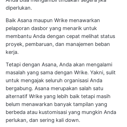
diperlukan.
Baik Asana maupun Wrike menawarkan
pelaporan dasbor yang menarik untuk
membantu Anda dengan cepat melihat status
proyek, pembaruan, dan manajemen beban
kerja.
Tetapi dengan Asana, Anda akan mengalami
masalah yang sama dengan Wrike. Yakni, sulit
untuk mengajak seluruh organisasi Anda
bergabung. Asana merupakan salah satu
alternatif Wrike yang lebih baik tetapi masih
belum menawarkan banyak tampilan yang
berbeda atau kustomisasi yang mungkin Anda
perlukan, dan sering kali down.