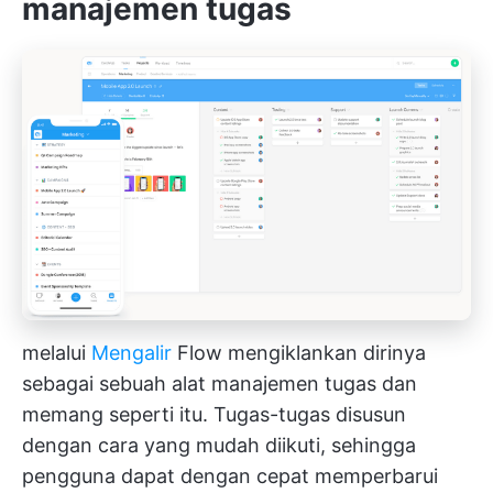
manajemen tugas
melalui
Mengalir
Flow mengiklankan dirinya
sebagai sebuah
alat manajemen tugas
dan
memang seperti itu. Tugas-tugas disusun
dengan cara yang mudah diikuti, sehingga
pengguna dapat dengan cepat memperbarui