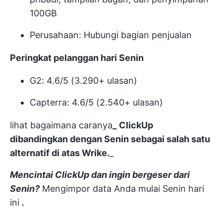
100GB
Perusahaan: Hubungi bagian penjualan
Peringkat pelanggan hari Senin
G2: 4.6/5 (3.290+ ulasan)
Capterra: 4.6/5 (2.540+ ulasan)
lihat bagaimana caranya
_
ClickUp
dibandingkan dengan Senin
sebagai salah satu
alternatif di atas Wrike.
_
Mencintai ClickUp dan ingin bergeser dari
Senin?
Mengimpor data Anda mulai Senin hari
ini
.