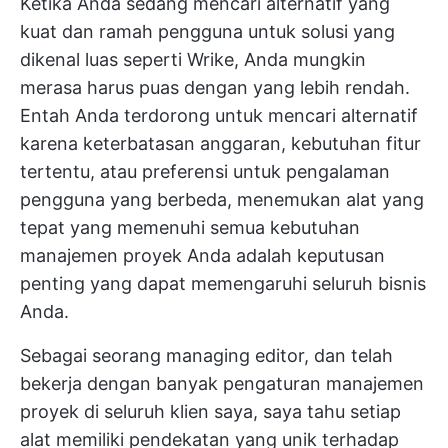
Ketika Anda sedang mencari alternatif yang
kuat dan ramah pengguna untuk solusi yang
dikenal luas seperti Wrike, Anda mungkin
merasa harus puas dengan yang lebih rendah.
Entah Anda terdorong untuk mencari alternatif
karena keterbatasan anggaran, kebutuhan fitur
tertentu, atau preferensi untuk pengalaman
pengguna yang berbeda, menemukan alat yang
tepat yang memenuhi semua kebutuhan
manajemen proyek Anda adalah keputusan
penting yang dapat memengaruhi seluruh bisnis
Anda.
Sebagai seorang managing editor, dan telah
bekerja dengan banyak pengaturan manajemen
proyek di seluruh klien saya, saya tahu setiap
alat memiliki pendekatan yang unik terhadap