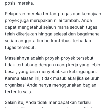
posisi mereka.
Pelaporan mereka tentang tugas dan kemajuan
proyek juga merupakan nilai tambah. Anda
dapat mengetahui sejauh mana sebuah tugas
telah dikerjakan hingga selesai dan bagaimana
setiap anggota tim berkontribusi terhadap
tugas tersebut.
Masalahnya adalah proyek-proyek tersebut
tidak terhubung dengan ruang kerja yang lebih
besar, yang bisa menyebabkan kebingungan.
Karena alasan ini, tidak masuk akal jika seluruh
organisasi Anda hanya menggunakan bagian
tertentu saja.
Selain itu, Anda tidak mendapatkan terlalu