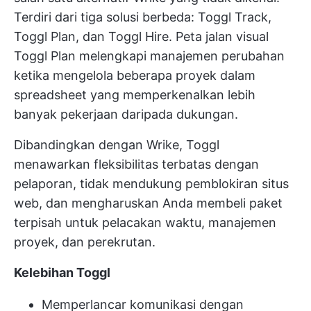
Terdiri dari tiga solusi berbeda: Toggl Track,
Toggl Plan, dan Toggl Hire. Peta jalan visual
Toggl Plan melengkapi manajemen perubahan
ketika mengelola beberapa proyek dalam
spreadsheet yang memperkenalkan lebih
banyak pekerjaan daripada dukungan.
Dibandingkan dengan Wrike, Toggl
menawarkan fleksibilitas terbatas dengan
pelaporan, tidak mendukung pemblokiran situs
web, dan mengharuskan Anda membeli paket
terpisah untuk pelacakan waktu, manajemen
proyek, dan perekrutan.
Kelebihan Toggl
Memperlancar komunikasi dengan