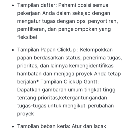
Tampilan daftar: Pahami posisi semua
pekerjaan Anda dalam sekejap dengan
mengatur tugas dengan opsi penyortiran,
pemfilteran, dan pengelompokan yang
fleksibel
Tampilan Papan ClickUp
: Kelompokkan
papan berdasarkan status, penerima tugas,
prioritas, dan lainnya ke
mengidentifikasi
hambatan dan menjaga proyek Anda tetap
berjalan
*
Tampilan ClickUp Gantt
:
Dapatkan gambaran umum tingkat tinggi
tentang prioritas,
ketergantungan
dan
tugas-tugas untuk mengikuti perubahan
proyek
Tampilan beban kerja: Atur dan lacak