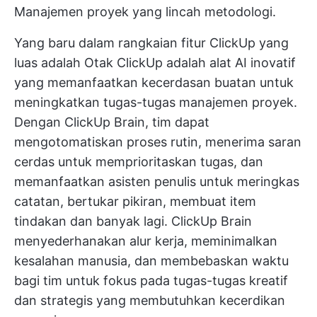
Manajemen proyek yang lincah
metodologi.
Yang baru dalam rangkaian fitur ClickUp yang
luas adalah
Otak ClickUp
adalah alat AI inovatif
yang memanfaatkan kecerdasan buatan untuk
meningkatkan tugas-tugas manajemen proyek.
Dengan ClickUp Brain, tim dapat
mengotomatiskan proses rutin, menerima saran
cerdas untuk memprioritaskan tugas, dan
memanfaatkan
asisten penulis
untuk meringkas
catatan, bertukar pikiran, membuat
item
tindakan
dan banyak lagi. ClickUp Brain
menyederhanakan alur kerja, meminimalkan
kesalahan manusia, dan membebaskan waktu
bagi tim untuk fokus pada tugas-tugas kreatif
dan strategis yang membutuhkan kecerdikan