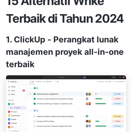
15 Alternatif Wrike
Terbaik di Tahun 2024
1.
ClickUp
- Perangkat lunak
manajemen proyek all-in-one
terbaik