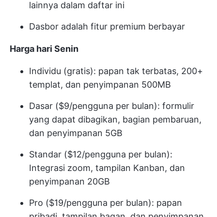
lainnya dalam daftar ini
Dasbor adalah fitur premium berbayar
Harga hari Senin
Individu (gratis): papan tak terbatas, 200+
templat, dan penyimpanan 500MB
Dasar ($9/pengguna per bulan): formulir
yang dapat dibagikan, bagian pembaruan,
dan penyimpanan 5GB
Standar ($12/pengguna per bulan):
Integrasi zoom, tampilan Kanban, dan
penyimpanan 20GB
Pro ($19/pengguna per bulan): papan
pribadi, tampilan bagan, dan penyimpanan