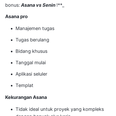
bonus:
Asana vs Senin
!**_
Asana pro
Manajemen tugas
Tugas berulang
Bidang khusus
Tanggal mulai
Aplikasi seluler
Templat
Kekurangan Asana
Tidak ideal untuk proyek yang kompleks