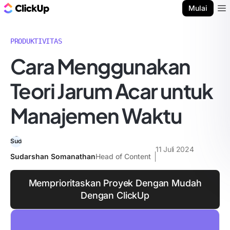
Blog ClickUp
Mulai
Ope
PRODUKTIVITAS
Cara Menggunakan
Teori Jarum Acar untuk
Manajemen Waktu
11 Juli 2024
Sudarshan Somanathan
Head of Content
Memprioritaskan Proyek Dengan Mudah
Dengan ClickUp