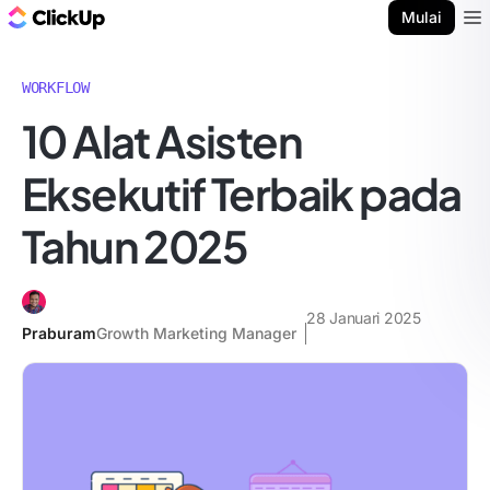
Blog ClickUp
Mulai
Ope
WORKFLOW
10 Alat Asisten
Eksekutif Terbaik pada
Tahun 2025
28 Januari 2025
Praburam
Growth Marketing Manager