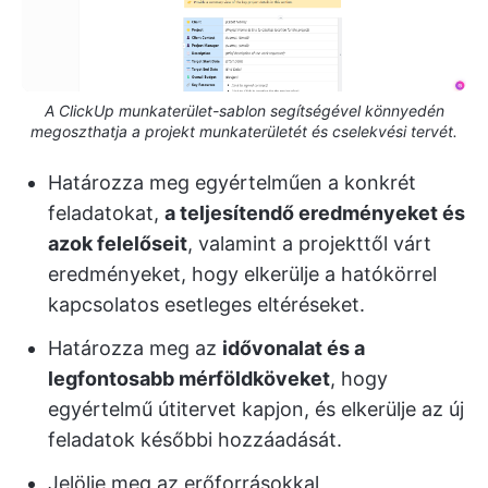
A ClickUp munkaterület-sablon segítségével könnyedén
megoszthatja a projekt munkaterületét és cselekvési tervét.
Határozza meg egyértelműen a konkrét
feladatokat,
a teljesítendő eredményeket és
azok felelőseit
, valamint a projekttől várt
eredményeket, hogy elkerülje a hatókörrel
kapcsolatos esetleges eltéréseket.
Határozza meg az
idővonalat és a
legfontosabb mérföldköveket
, hogy
egyértelmű útitervet kapjon, és elkerülje az új
feladatok későbbi hozzáadását.
Jelölje meg az erőforrásokkal,