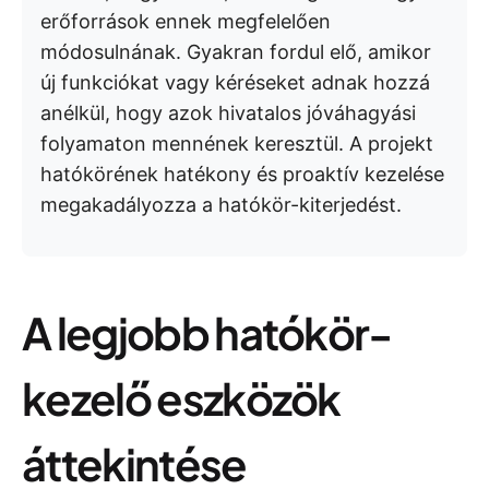
erőforrások ennek megfelelően
módosulnának. Gyakran fordul elő, amikor
új funkciókat vagy kéréseket adnak hozzá
anélkül, hogy azok hivatalos jóváhagyási
folyamaton mennének keresztül. A projekt
hatókörének hatékony és proaktív kezelése
megakadályozza a hatókör-kiterjedést.
A legjobb hatókör-
kezelő eszközök
áttekintése