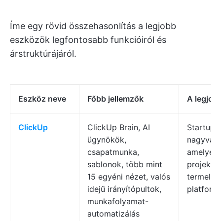
Íme egy rövid összehasonlítás a legjobb
eszközök legfontosabb funkcióiról és
árstruktúrájáról.
Eszköz neve
Főbb jellemzők
A legjob
ClickUp
ClickUp Brain, AI
Startupo
ügynökök,
nagyválla
csapatmunka,
amelyek 
sablonok, több mint
projekt- 
15 egyéni nézet, valós
termelék
idejű irányítópultok,
platform
munkafolyamat-
automatizálás