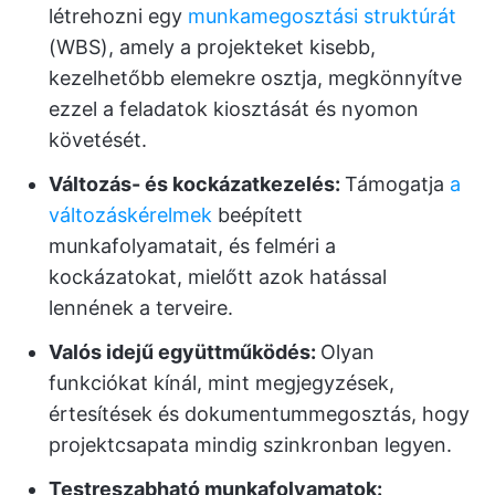
létrehozni egy
munkamegosztási struktúrát
(WBS), amely a projekteket kisebb,
kezelhetőbb elemekre osztja, megkönnyítve
ezzel a feladatok kiosztását és nyomon
követését.
Változás- és kockázatkezelés:
Támogatja
a
változáskérelmek
beépített
munkafolyamatait, és felméri a
kockázatokat, mielőtt azok hatással
lennének a terveire.
Valós idejű együttműködés:
Olyan
funkciókat kínál, mint megjegyzések,
értesítések és dokumentummegosztás, hogy
projektcsapata mindig szinkronban legyen.
Testreszabható munkafolyamatok: