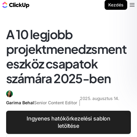
ClickUp blog
Kezdés
Ope
A 10 legjobb
projektmenedzsment
eszköz csapatok
számára 2025-ben
2025. augusztus 14.
Garima Behal
Senior Content Editor
Ingyenes hatókörkezelési sablon
letöltése