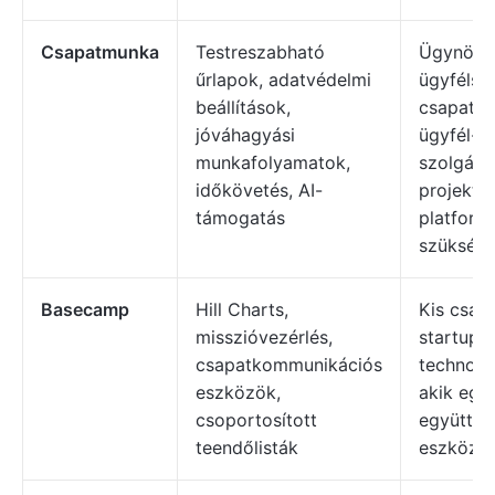
Csapatmunka
Testreszabható
Ügynöks
űrlapok, adatvédelmi
ügyfélszo
beállítások,
csapatok
jóváhagyási
ügyfél- é
munkafolyamatok,
szolgált
időkövetés, AI-
projekt
támogatás
platform
szükségü
Basecamp
Hill Charts,
Kis csap
misszióvezérlés,
startupo
csapatkommunikációs
technoló
eszközök,
akik egy
csoportosított
együttm
teendőlisták
eszközt 