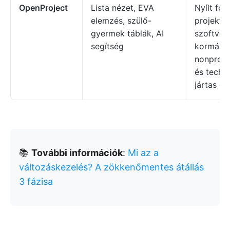
OpenProject
Lista nézet, EVA
Nyílt fo
elemzés, szülő-
projekt
gyermek táblák, AI
szoftver
segítség
kormányz
nonprofi
és techno
jártas c
📚
További információk
:
Mi az a
változáskezelés? A zökkenőmentes átállás
3 fázisa