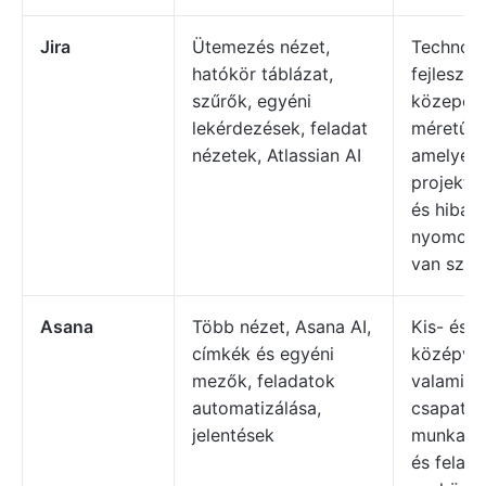
Jira
Ütemezés nézet,
Technoló
hatókör táblázat,
fejlesztő
szűrők, egyéni
közepes 
lekérdezések, feladat
méretű s
nézetek, Atlassian AI
amelyekn
projekt
és hibaje
nyomon 
van szük
Asana
Több nézet, Asana AI,
Kis- és
címkék és egyéni
középvál
mezők, feladatok
valamint
automatizálása,
csapatok
jelentések
munkame
és felad