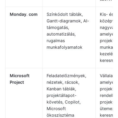
Monday
.
com
Színkódolt táblák,
Kis- és
Gantt-diagramok, AI-
középvál
támogatás,
nagyválla
automatizálás,
amelyek 
rugalmas
projekt- 
munkafolyamatok
munkafo
kezelési
keresnek
Microsoft
Feladatelőzmények,
Vállalat
Project
nézetek, rácsok,
amelyek 
Kanban táblák,
projektm
projektállapot-
rendelkez
követés, Copilot,
projektte
Microsoft
ütemezés
ökoszisztéma
keresnek