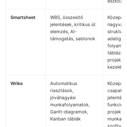
eszközt 
Smartsheet
WBS, összesítő
Közepes 
jelentések, kritikus út
nagyváll
elemzés, AI-
strukturál
támogatás, sablonok
adatigén
folyamat
táblázato
projekt- 
kezelésse
Wrike
Automatikus
Közepes
riasztások,
csapatok,
jóváhagyási
jelentésk
munkafolyamatok,
funkciók
Gantt-diagramok,
projekt- 
Kanban táblák
munkame
szoftver