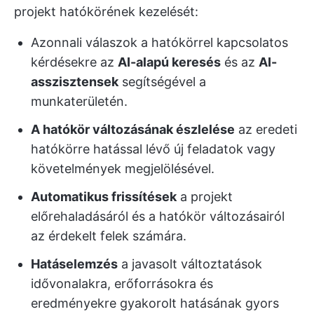
projekt hatókörének kezelését:
Azonnali válaszok a hatókörrel kapcsolatos
kérdésekre az
AI-alapú keresés
és az
AI-
asszisztensek
segítségével a
munkaterületén.
A hatókör változásának észlelése
az eredeti
hatókörre hatással lévő új feladatok vagy
követelmények megjelölésével.
Automatikus frissítések
a projekt
előrehaladásáról és a hatókör változásairól
az érdekelt felek számára.
Hatáselemzés
a javasolt változtatások
idővonalakra, erőforrásokra és
eredményekre gyakorolt hatásának gyors