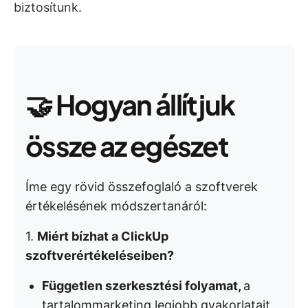
biztosítunk.
🤝
Hogyan állítjuk
össze az egészet
Íme egy rövid összefoglaló a szoftverek
értékelésének módszertanáról:
1.
Miért bízhat a ClickUp
szoftverértékeléseiben?
Független szerkesztési folyamat,
a
tartalommarketing legjobb gyakorlatait