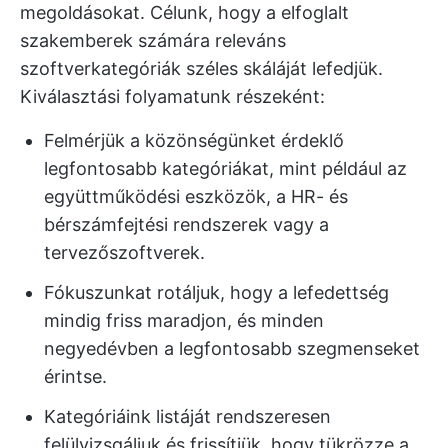
megoldásokat. Célunk, hogy a elfoglalt
szakemberek számára releváns
szoftverkategóriák széles skáláját lefedjük.
Kiválasztási folyamatunk részeként:
Felmérjük a közönségünket érdeklő
legfontosabb kategóriákat, mint például az
együttműködési eszközök, a HR- és
bérszámfejtési rendszerek vagy a
tervezőszoftverek.
Fókuszunkat rotáljuk, hogy a lefedettség
mindig friss maradjon, és minden
negyedévben a legfontosabb szegmenseket
érintse.
Kategóriáink listáját rendszeresen
felülvizsgáljuk és frissítjük, hogy tükrözze a