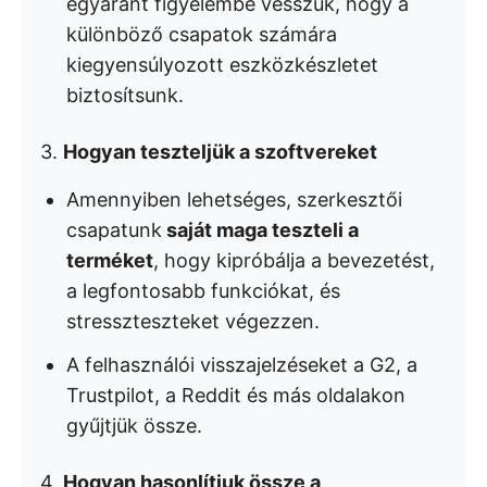
egyaránt figyelembe vesszük, hogy a
különböző csapatok számára
kiegyensúlyozott eszközkészletet
biztosítsunk.
3.
Hogyan teszteljük a szoftvereket
Amennyiben lehetséges, szerkesztői
csapatunk
saját maga teszteli a
terméket
, hogy kipróbálja a bevezetést,
a legfontosabb funkciókat, és
stresszteszteket végezzen.
A felhasználói visszajelzéseket a G2, a
Trustpilot, a Reddit és más oldalakon
gyűjtjük össze.
4.
Hogyan hasonlítjuk össze a