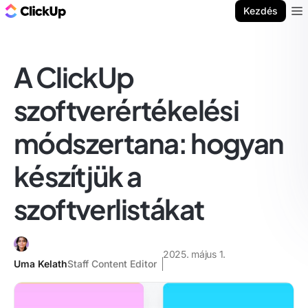
ClickUp blog
Kezdés
Ope
A ClickUp
szoftverértékelési
módszertana: hogyan
készítjük a
szoftverlistákat
2025. május 1.
Uma Kelath
Staff Content Editor