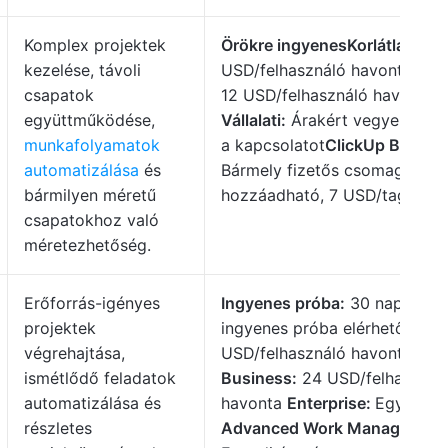
Komplex projektek
Örökre ingyenes
Korlátlan:
7
kezelése, távoli
USD/felhasználó havonta
Üzle
csapatok
12 USD/felhasználó havonta
együttműködése,
Vállalati:
Árakért vegye fel ve
munkafolyamatok
a kapcsolatot
ClickUp Brain:
automatizálása
és
Bármely fizetős csomaghoz
bármilyen méretű
hozzáadható, 7 USD/tag havo
csapatokhoz való
méretezhetőség.
Erőforrás-igényes
Ingyenes próba:
30 napos
projektek
ingyenes próba elérhető
Pro:
végrehajtása,
USD/felhasználó havonta
ismétlődő feladatok
Business:
24 USD/felhasznál
automatizálása és
havonta
Enterprise:
Egyedi á
részletes
Advanced Work Management