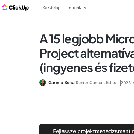
ClickUp blog
Kezdőlap
Termék
A 15 legjobb Micr
Project alternatí
(ingyenes és fizet
Garima Behal
Senior Content Editor
2025. 
Fejlessze projektmenedzsment 