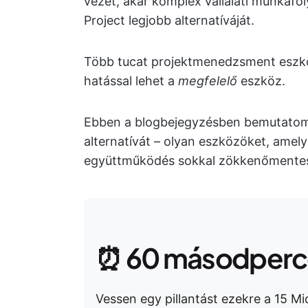
vezet, akár komplex vállalati munkafol
Project legjobb alternatíváját.
Több tucat projektmenedzsment eszkö
hatással lehet a
megfelelő
eszköz.
Ebben a blogbejegyzésben bemutatom a
alternatívát – olyan eszközöket, amel
együttműködés sokkal zökkenőmentes
⏰ 60 másodperce
Vessen egy pillantást ezekre a 15 Mic