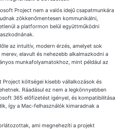
osoft Project nem a valós idejű csapatmunkára
em tudnak zökkenőmentesen kommunikálni,
etlenül a platformon belül együttműködni
maszkodnának.
őle az intuitív, modern érzés, amelyet sok
t merev, elavult és nehezebb alkalmazkodni a
nyos munkafolyamatokhoz, mint például az
 Project költségei kisebb vállalkozások és
lehetnek. Ráadásul ez nem a legkönnyebben
oft 365 előfizetést igényel, és kompatibilitása
ik, így a Mac-felhasználók kimaradnak a
orlátozottak, ami megnehezíti a projekt