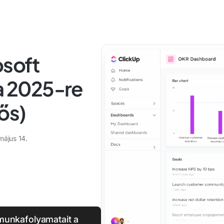
osoft
va 2025-re
ős)
május 14.
munkafolyamatait a