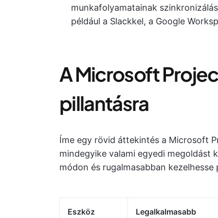
munkafolyamatainak szinkronizálásá
például a Slackkel, a Google Work
A Microsoft Project
pillantásra
Íme egy rövid áttekintés a Microsoft P
mindegyike valami egyedi megoldást 
módon és rugalmasabban kezelhesse pr
Eszköz
Legalkalmasabb