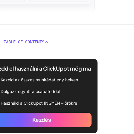
TABLE OF CONTENTS
dd el használni a ClickUpot még ma
Kezeld az összes munkádat egy helyen
Dolgozz együtt a csapatoddal
Használd a ClickUpot INGYEN – örökre
Kezdés