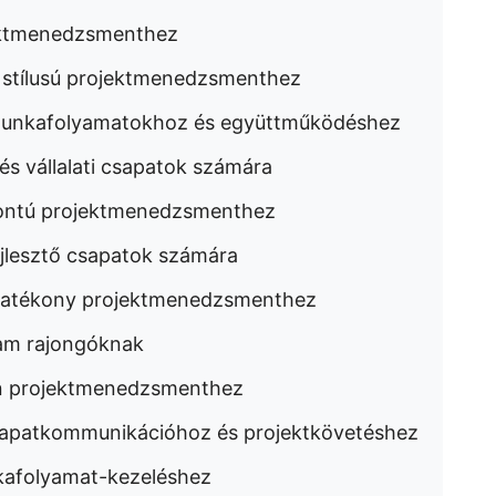
jektmenedzsmenthez
s stílusú projektmenedzsmenthez
 munkafolyamatokhoz és együttműködéshez
 és vállalati csapatok számára
pontú projektmenedzsmenthez
fejlesztő csapatok számára
éghatékony projektmenedzsmenthez
ram rajongóknak
an projektmenedzsmenthez
sapatkommunikációhoz és projektkövetéshez
nkafolyamat-kezeléshez