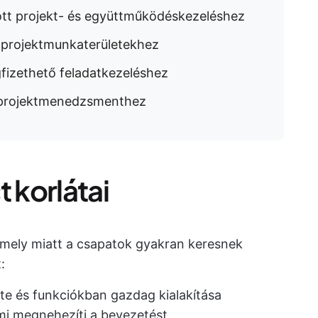
ott projekt- és együttműködéskezeléshez
ó projektmunkaterületekhez
fizethető feladatkezeléshez
tű projektmenedzsmenthez
 korlátai
amely miatt a csapatok gyakran keresnek
:
te és funkciókban gazdag kialakítása
ami megnehezíti a bevezetést.