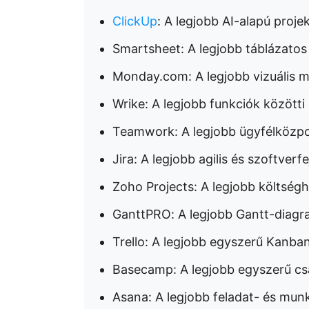
ClickUp
: A legjobb AI-alapú pro
Smartsheet: A legjobb táblázato
Monday.com: A legjobb vizuális
Wrike: A legjobb funkciók közötti
Teamwork: A legjobb ügyfélköz
Jira: A legjobb agilis és szoftver
Zoho Projects: A legjobb költs
GanttPRO: A legjobb Gantt-diag
Trello: A legjobb egyszerű Kanb
Basecamp: A legjobb egyszerű c
Asana: A legjobb feladat- és mu