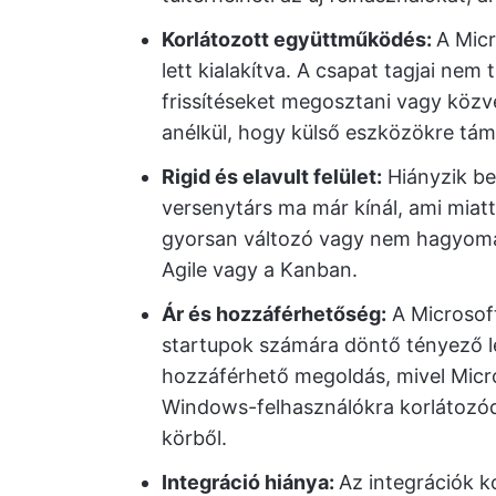
Korlátozott együttműködés:
A Micr
lett kialakítva. A csapat tagjai n
frissítéseket megosztani vagy közv
anélkül, hogy külső eszközökre tá
Rigid és elavult felület:
Hiányzik bel
versenytárs ma már kínál, ami miat
gyorsan változó vagy nem hagyomá
Agile vagy a Kanban.
Ár és hozzáférhetőség:
A Microsoft
startupok számára döntő tényező 
hozzáférhető megoldás, mivel Micros
Windows-felhasználókra korlátozód
körből.
Integráció hiánya:
Az integrációk k