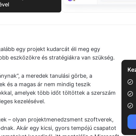
ével
alább egy projekt kudarcát éli meg egy
jobb eszközökre és stratégiákra van szükség.
Kez
ánynak”, a meredek tanulási görbe, a
ek és a magas ár nem mindig teszik
kkal, amelyek több időt töltöttek a szerszám
leges kezelésével.
gek – olyan projektmenedzsment szoftverek,
ak. Akár egy kicsi, gyors tempójú csapatot