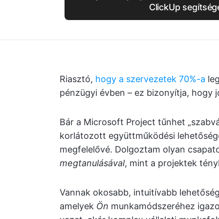
ClickUp segítség
Riasztó,
hogy a szervezetek 70%-a
leg
pénzügyi évben – ez bizonyítja, hogy 
Bár a Microsoft Project tűnhet „szabv
korlátozott együttműködési lehetőség
megfelelővé. Dolgoztam olyan csapato
megtanulásával
, mint a projektek tény
Vannak okosabb, intuitívabb lehetősé
amelyek
Ön
munkamódszeréhez igazodn