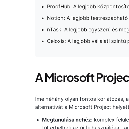
ProofHub: A legjobb központosít
Notion: A legjobb testreszabhat
nTask: A legjobb egyszerű és meg
Celoxis: A legjobb vállalati szin
A Microsoft Project
Íme néhány olyan fontos korlátozás, 
alternatívát a Microsoft Project helyett
Megtanulása nehéz:
komplex felüle
túlterhelheti az új felhasználókat, 