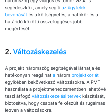
háromszög egy világos és tömör vizuális
segédeszköz, amely segíti
az ügyfelek
bevonását
és a költségvetés, a hatókör és a
határidő közötti összefüggések jobb
megértését.
2.
Változáskezelés
A projekt háromszög segítségével láthatja és
hatékonyan reagálhat
a
három
projektkorlát
egyikében bekövetkező változásokra. A PMT
használata a projektmenedzsmentben lehetővé
teszi átfogó
változáskezelési tervek
készítését,
biztosítva, hogy csapata felkészült és rugalmas
legyen a változásokra.