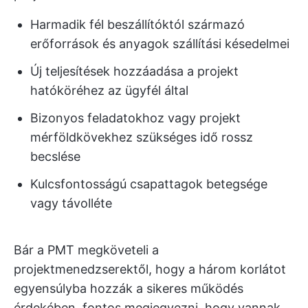
Harmadik fél beszállítóktól származó
erőforrások és anyagok szállítási késedelmei
Új teljesítések hozzáadása a projekt
hatóköréhez az ügyfél által
Bizonyos feladatokhoz vagy projekt
mérföldkövekhez szükséges idő rossz
becslése
Kulcsfontosságú csapattagok betegsége
vagy távolléte
Bár a PMT megköveteli a
projektmenedzserektől, hogy a három korlátot
egyensúlyba hozzák a sikeres működés
érdekében, fontos megjegyezni, hogy vannak