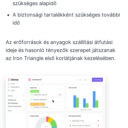
szükséges alapidő
A biztonsági tartalékként szükséges további
idő
Az erőforrások és anyagok szállítási átfutási
ideje és hasonló tényezők szerepet játszanak
az Iron Triangle első korlátjának kezelésében.