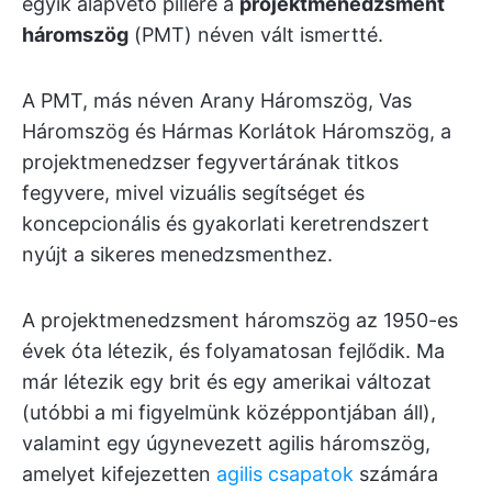
egyik alapvető pillére a
projektmenedzsment
háromszög
(PMT) néven vált ismertté.
A PMT, más néven Arany Háromszög, Vas
Háromszög és Hármas Korlátok Háromszög, a
projektmenedzser fegyvertárának titkos
fegyvere, mivel vizuális segítséget és
koncepcionális és gyakorlati keretrendszert
nyújt a sikeres menedzsmenthez.
A projektmenedzsment háromszög az 1950-es
évek óta létezik, és folyamatosan fejlődik. Ma
már létezik egy brit és egy amerikai változat
(utóbbi a mi figyelmünk középpontjában áll),
valamint egy úgynevezett agilis háromszög,
amelyet kifejezetten
agilis csapatok
számára