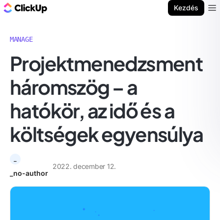
ClickUp blog
Kezdés
Ope
MANAGE
Projektmenedzsment
háromszög – a
hatókör, az idő és a
költségek egyensúlya
_
2022. december 12.
_no-author