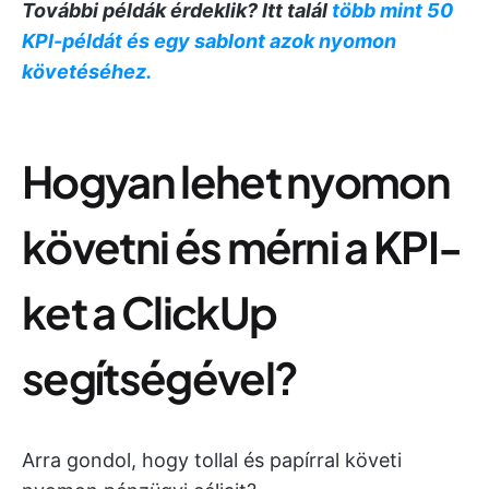
További példák érdeklik? Itt talál
több mint 50
KPI-példát és egy sablont azok nyomon
követéséhez.
Hogyan lehet nyomon
követni és mérni a KPI-
ket a ClickUp
segítségével?
Arra gondol, hogy tollal és papírral követi