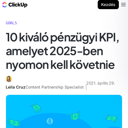
ClickUp blog
Kezdés
Ope
GOALS
10 kiváló pénzügyi KPI,
amelyet 2025-ben
nyomon kell követnie
2021. április 29.
Leila Cruz
Content Partnership Specialist