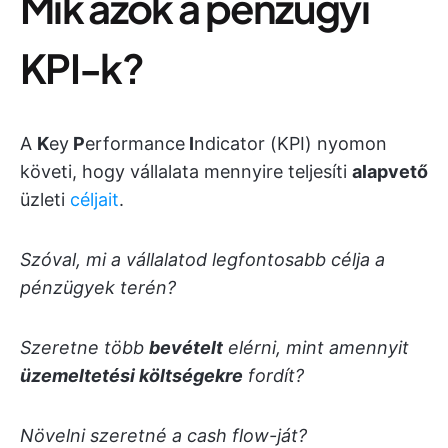
Mik azok a pénzügyi
KPI-k?
A
K
ey
P
erformance
I
ndicator (KPI) nyomon
követi, hogy vállalata mennyire teljesíti
alapvető
üzleti
céljait
.
Szóval, mi a vállalatod legfontosabb célja a
pénzügyek terén?
Szeretne több
bevételt
elérni, mint amennyit
üzemeltetési költségekre
fordít?
Növelni szeretné a cash flow-ját?