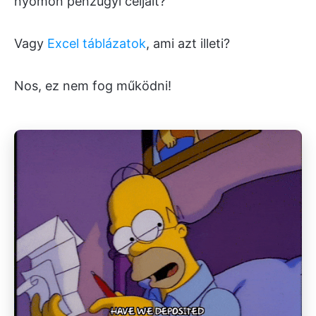
nyomon pénzügyi céljait?
Vagy
Excel táblázatok
, ami azt illeti?
Nos, ez nem fog működni!