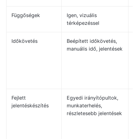
Függőségek
Igen, vizuális
Ig
térképezéssel
Időkövetés
Beépített időkövetés,
Az
manuális idő, jelentések
te
fü
so
mi
ha
Fejlett
Egyedi irányítópultok,
Je
jelentéskészítés
munkaterhelés,
ir
részletesebb jelentések
lé
ré
te
ko