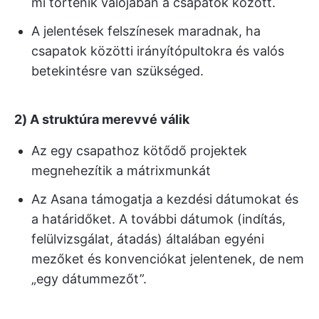
mi történik valójában a csapatok között.
A jelentések felszínesek maradnak, ha
csapatok közötti irányítópultokra és valós
betekintésre van szükséged.
2) A struktúra merevvé válik
Az egy csapathoz kötődő projektek
megnehezítik a mátrixmunkát
Az Asana támogatja a kezdési dátumokat és
a határidőket. A további dátumok (indítás,
felülvizsgálat, átadás) általában egyéni
mezőket és konvenciókat jelentenek, de nem
„egy dátummezőt”.