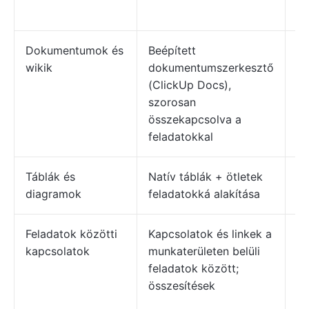
„á
Dokumentumok és
Beépített
Pr
wikik
dokumentumszerkesztő
d
(ClickUp Docs),
tá
szorosan
ke
összekapcsolva a
+ 
feladatokkal
re
Táblák és
Natív táblák + ötletek
Ni
diagramok
feladatokká alakítása
Feladatok közötti
Kapcsolatok és linkek a
F
kapcsolatok
munkaterületen belüli
tá
feladatok között;
mu
összesítések
re
ko