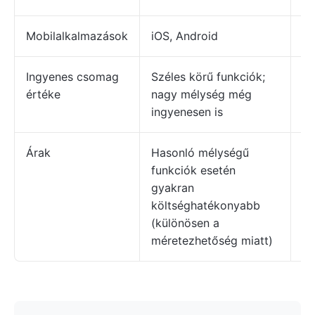
Mobilalkalmazások
iOS, Android
iO
Ingyenes csomag
Széles körű funkciók;
A 
értéke
nagy mélység még
nö
ingyenesen is
ko
Árak
Hasonló mélységű
A 
funkciók esetén
és
gyakran
ig
költséghatékonyabb
dr
(különösen a
méretezhetőség miatt)