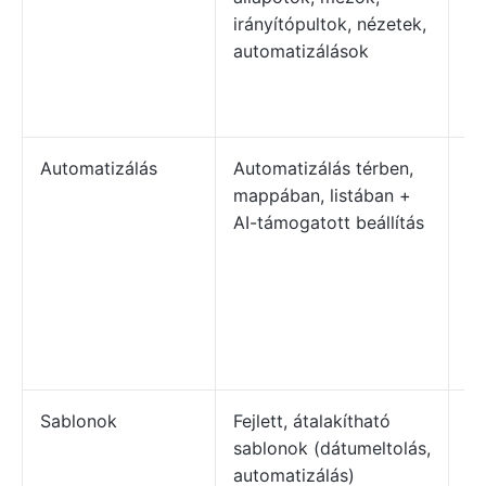
irányítópultok, nézetek,
le
automatizálások
de
ru
ré
Automatizálás
Automatizálás térben,
Sz
mappában, listában +
mu
AI-támogatott beállítás
au
St
AI
mu
lé
he
Sablonok
Fejlett, átalakítható
As
sablonok (dátumeltolás,
el
automatizálás)
ke