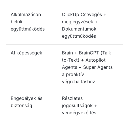
Alkalmazáson
ClickUp Csevegés +
Me
belüli
megjegyzések +
pr
együttműködés
Dokumentumok
együttműködés
AI képességek
Brain + BrainGPT (Talk-
As
to-Text) + Autopilot
az
Agents + Super Agents
m
a proaktív
lé
végrehajtáshoz
Engedélyek és
Részletes
Sz
biztonság
jogosultságok +
ta
vendégvezérlés
jo
re
el