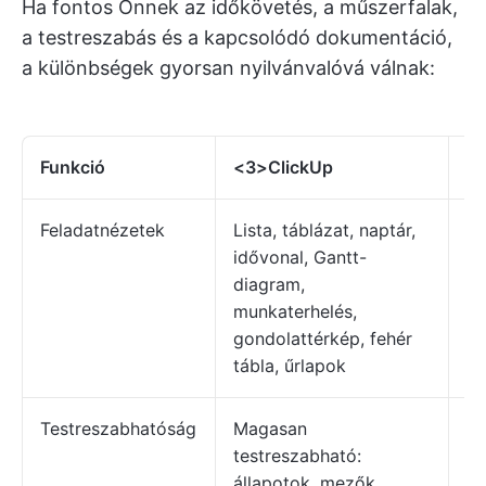
Ha fontos Önnek az időkövetés, a műszerfalak,
a testreszabás és a kapcsolódó dokumentáció,
a különbségek gyorsan nyilvánvalóvá válnak:
Funkció
<3>ClickUp
A
Feladatnézetek
Lista, táblázat, naptár,
Li
idővonal, Gantt-
id
diagram,
munkaterhelés,
gondolattérkép, fehér
tábla, űrlapok
Testreszabhatóság
Magasan
Sz
testreszabható:
be
állapotok, mezők,
te