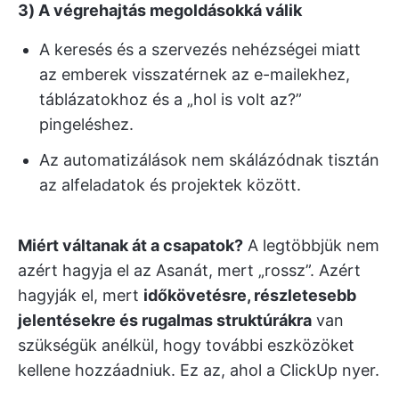
3) A végrehajtás megoldásokká válik
A keresés és a szervezés nehézségei miatt
az emberek visszatérnek az e-mailekhez,
táblázatokhoz és a „hol is volt az?”
pingeléshez.
Az automatizálások nem skálázódnak tisztán
az alfeladatok és projektek között.
Miért váltanak át a csapatok?
A legtöbbjük nem
azért hagyja el az Asanát, mert „rossz”. Azért
hagyják el, mert
időkövetésre, részletesebb
jelentésekre és rugalmas struktúrákra
van
szükségük anélkül, hogy további eszközöket
kellene hozzáadniuk. Ez az, ahol a ClickUp nyer.