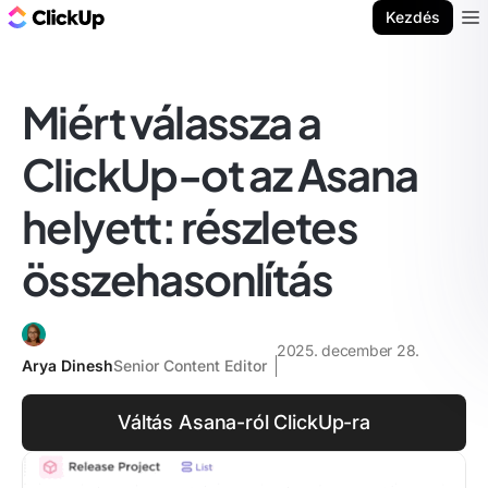
ClickUp blog
Kezdés
Ope
Miért válassza a
ClickUp-ot az Asana
helyett: részletes
összehasonlítás
2025. december 28.
Arya Dinesh
Senior Content Editor
Váltás Asana-ról ClickUp-ra