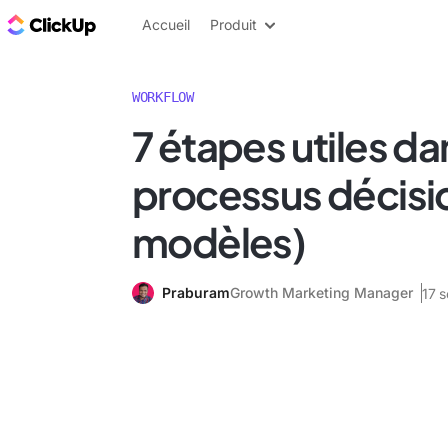
ClickUp Blog
Accueil
Produit
WORKFLOW
7 étapes utiles da
processus décisi
modèles)
Praburam
Growth Marketing Manager
17 