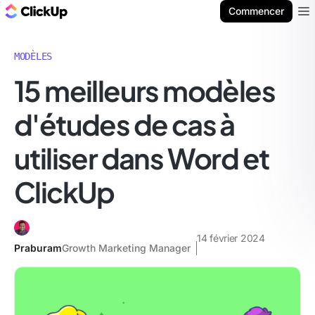
ClickUp Blog
Commencer
Ope
MODÈLES
15 meilleurs modèles
d'études de cas à
utiliser dans Word et
ClickUp
14 février 2024
Praburam
Growth Marketing Manager