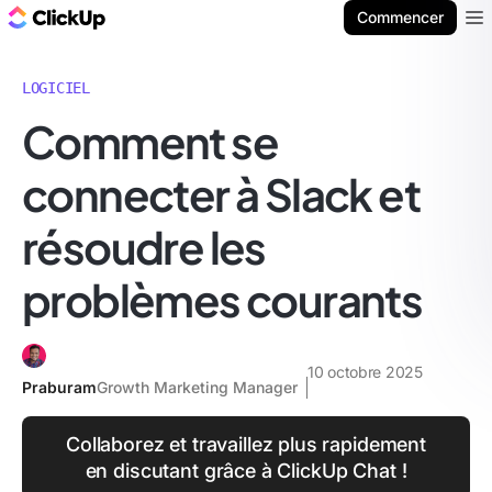
ClickUp Blog
Commencer
Ope
LOGICIEL
Comment se
connecter à Slack et
résoudre les
problèmes courants
10 octobre 2025
Praburam
Growth Marketing Manager
Collaborez et travaillez plus rapidement
en discutant grâce à ClickUp Chat !