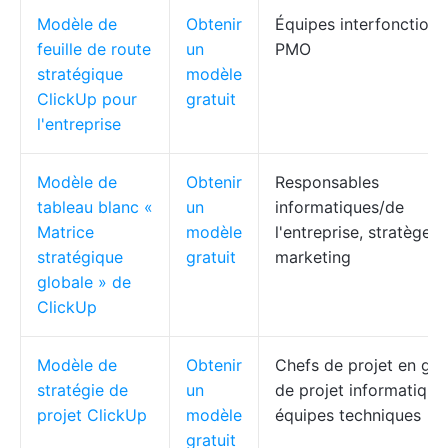
Modèle de
Obtenir
Équipes interfonctionne
feuille de route
un
PMO
stratégique
modèle
ClickUp pour
gratuit
l'entreprise
Modèle de
Obtenir
Responsables
tableau blanc «
un
informatiques/de
Matrice
modèle
l'entreprise, stratèges
stratégique
gratuit
marketing
globale » de
ClickUp
Modèle de
Obtenir
Chefs de projet en ges
stratégie de
un
de projet informatique
projet ClickUp
modèle
équipes techniques
gratuit