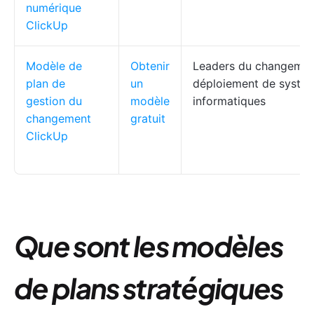
numérique
ClickUp
Modèle de
Obtenir
Leaders du changemen
plan de
un
déploiement de systè
gestion du
modèle
informatiques
changement
gratuit
ClickUp
Que sont les modèles
de plans stratégiques