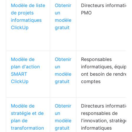
Modèle de liste
Obtenir
Directeurs informatiqu
de projets
un
PMO
informatiques
modèle
ClickUp
gratuit
Modèle de
Obtenir
Responsables
plan d'action
un
informatiques, équipes
SMART
modèle
ont besoin de rendre 
ClickUp
gratuit
comptes
Modèle de
Obtenir
Directeurs informatiqu
stratégie et de
un
responsables de
plan de
modèle
l'innovation, stratèges
transformation
gratuit
informatiques