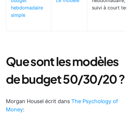
budget
ce modèle
hebdomadaire,
hebdomadaire
suivi à court term
simple
Que sont les modèles
de budget 50/30/20
?
Morgan Housel écrit dans
The Psychology of
Money
: