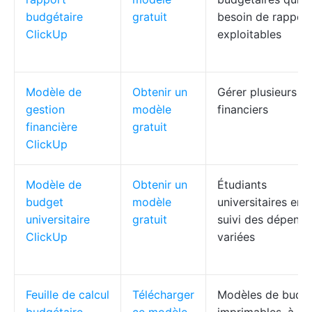
budgétaire
gratuit
besoin de rappor
ClickUp
exploitables
Modèle de
Obtenir un
Gérer plusieurs fl
gestion
modèle
financiers
financière
gratuit
ClickUp
Modèle de
Obtenir un
Étudiants
budget
modèle
universitaires en
universitaire
gratuit
suivi des dépense
ClickUp
variées
Feuille de calcul
Télécharger
Modèles de budg