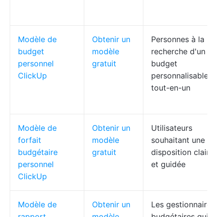
Modèle de
Obtenir un
Personnes à la
budget
modèle
recherche d'un
personnel
gratuit
budget
ClickUp
personnalisable e
tout-en-un
Modèle de
Obtenir un
Utilisateurs
forfait
modèle
souhaitant une
budgétaire
gratuit
disposition claire
personnel
et guidée
ClickUp
Modèle de
Obtenir un
Les gestionnaires
rapport
modèle
budgétaires qui o