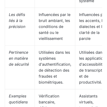
système
Les défis
Influencées par le
Influencées par
liés à la
bruit ambiant, les
les accents, les
précision
conditions de
dialectes et la
santé ou le
clarté de la
vieillissement
parole
Pertinence
Utilisées dans les
Utilisées dans
en matière
systèmes
les application
de sécurité
d'authentification,
d'accessibilité,
de détection des
de transcriptio
fraudes et
et de
biométriques.
productivité.
Exemples
Vérification
Assistants
quotidiens
bancaire,
virtuels,