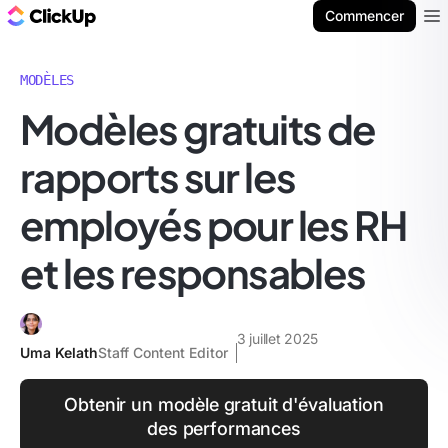
ClickUp Blog
Commencer
Ope
MODÈLES
Modèles gratuits de
rapports sur les
employés pour les RH
et les responsables
3 juillet 2025
Uma Kelath
Staff Content Editor
Obtenir un modèle gratuit d'évaluation
des performances