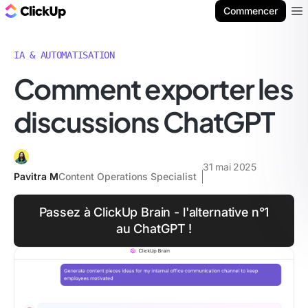
ClickUp Blog
Commencer
Ope
IA & AUTOMATISATION
Comment exporter les
discussions ChatGPT
31 mai 2025
Pavitra M
Content Operations Specialist
Passez à ClickUp Brain - l'alternative n°1
au ChatGPT !