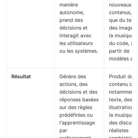
manière
nouveaux
autonome,
contenus, te
prend des
que du texte
décisions et
des images,
interagit avec
la musique e
les utilisateurs
du code, à
ou les systèmes.
partir de
modèles app
Résultat
Génère des
Produit du
actions, des
contenu créa
décisions et des
notamment 
réponses basées
texte, des
sur des règles
illustrations
prédéfinies ou
la musique e
l'apprentissage
des discuss
par
réalistes