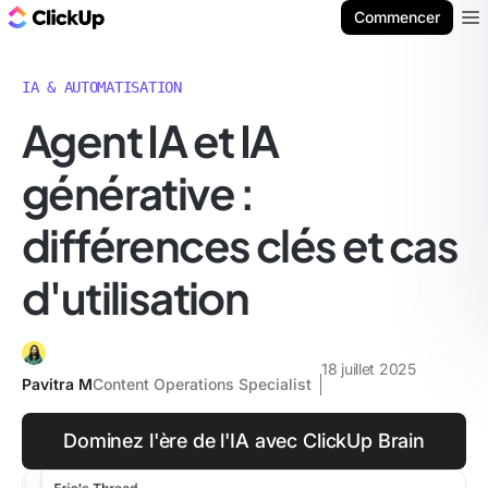
ClickUp Blog
Commencer
Ope
IA & AUTOMATISATION
Agent IA et IA
générative :
différences clés et cas
d'utilisation
18 juillet 2025
Pavitra M
Content Operations Specialist
Dominez l'ère de l'IA avec ClickUp Brain