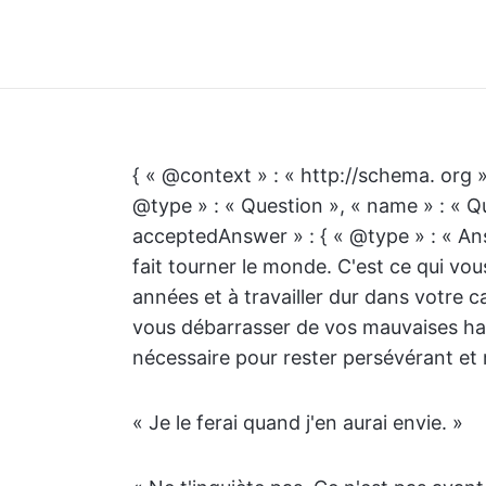
{ « @context » : « http://schema. org »
@type » : « Question », « name » : « Qu
acceptedAnswer » : { « @type » : « Answ
fait tourner le monde. C'est ce qui vou
années et à travailler dur dans votre c
vous débarrasser de vos mauvaises hab
nécessaire pour rester persévérant et rés
« Je le ferai quand j'en aurai envie. »