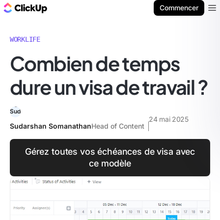
ClickUp Blog
Commencer
Ope
WORKLIFE
Combien de temps
dure un visa de travail ?
24 mai 2025
Sudarshan Somanathan
Head of Content
Gérez toutes vos échéances de visa avec
ce modèle