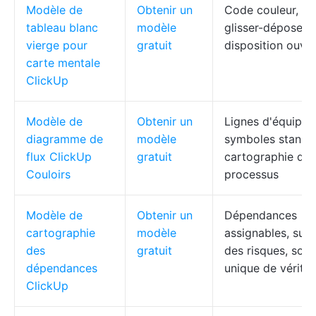
Modèle de
Obtenir un
Code couleur,
tableau blanc
modèle
glisser-déposer,
vierge pour
gratuit
disposition ouve
carte mentale
ClickUp
Modèle de
Obtenir un
Lignes d'équipe,
diagramme de
modèle
symboles standa
flux ClickUp
gratuit
cartographie des
Couloirs
processus
Modèle de
Obtenir un
Dépendances
cartographie
modèle
assignables, suiv
des
gratuit
des risques, sou
dépendances
unique de vérité
ClickUp