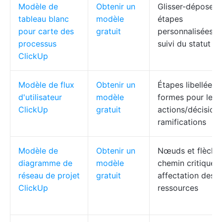
Modèle de
Obtenir un
Glisser-déposer,
tableau blanc
modèle
étapes
pour carte des
gratuit
personnalisées,
processus
suivi du statut
ClickUp
Modèle de flux
Obtenir un
Étapes libellées,
d'utilisateur
modèle
formes pour les
ClickUp
gratuit
actions/décisions
ramifications
Modèle de
Obtenir un
Nœuds et flèches
diagramme de
modèle
chemin critique,
réseau de projet
gratuit
affectation des
ClickUp
ressources