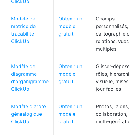
ClickUp
Modèle de
Obtenir un
Champs
matrice de
modèle
personnalisés,
traçabilité
gratuit
cartographie des
ClickUp
relations, vues
multiples
Modèle de
Obtenir un
Glisser-déposer l
diagramme
modèle
rôles, hiérarchie
d'organigramme
gratuit
visuelle, mises à
ClickUp
jour faciles
Modèle d'arbre
Obtenir un
Photos, jalons,
généalogique
modèle
collaboration,
ClickUp
gratuit
multi-génération