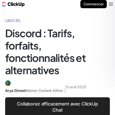
ClickUp Blog
Commencer
Ope
LOGICIEL
Discord : Tarifs,
forfaits,
fonctionnalités et
alternatives
13 avril 2025
Arya Dinesh
Senior Content Editor
Collaborez efficacement avec ClickUp
Chat