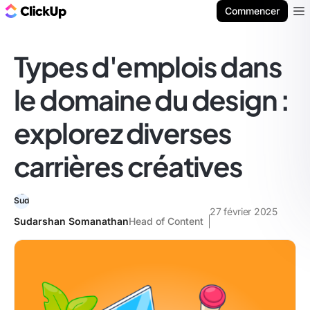
ClickUp Blog
Commencer
Ope
Types d'emplois dans
le domaine du design :
explorez diverses
carrières créatives
27 février 2025
Sudarshan Somanathan
Head of Content