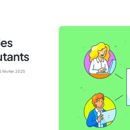
des
utants
5 février 2025