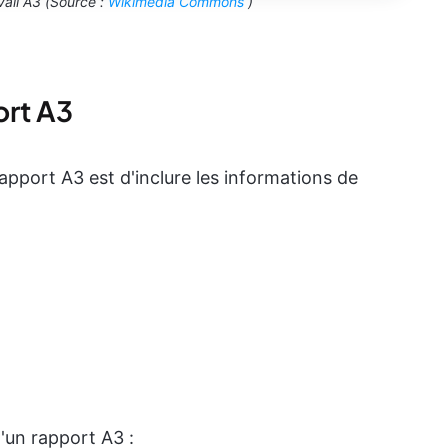
avail A3 (Source :
Wikimedia Commons
)
ort A3
pport A3 est d'inclure les informations de
d'un rapport A3 :