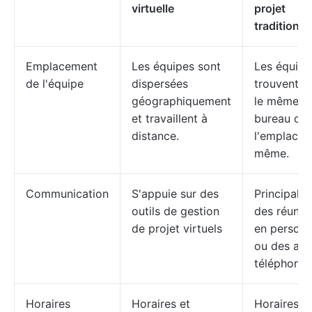
virtuelle
projet
traditionne
Emplacement
Les équipes sont
Les équipe
de l'équipe
dispersées
trouvent d
géographiquement
le même
et travaillent à
bureau ou 
distance.
l'emplace
même.
Communication
S'appuie sur des
Principale
outils de gestion
des réunio
de projet virtuels
en person
ou des app
téléphoniq
Horaires
Horaires et
Horaires d