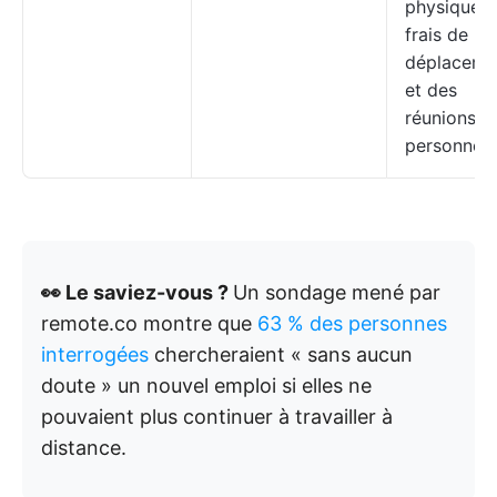
physiques,
frais de
déplaceme
et des
réunions e
personne
👀 Le saviez-vous ?
Un sondage mené par
remote.co montre que
63 % des
personnes
interrogées
chercheraient « sans aucun
doute » un nouvel emploi si elles ne
pouvaient plus continuer à travailler à
distance.