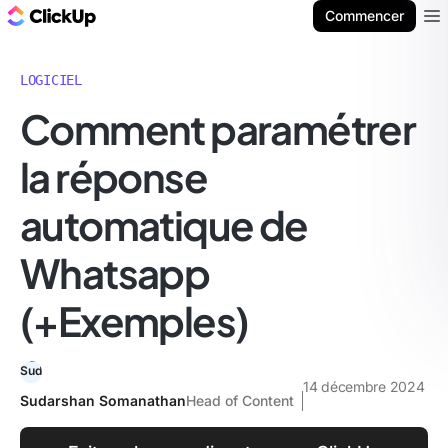
ClickUp Blog
Commencer
Ope
LOGICIEL
Comment paramétrer
la réponse
automatique de
Whatsapp
(+Exemples)
14 décembre 2024
Sudarshan Somanathan
Head of Content