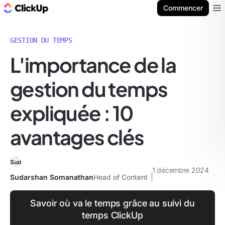
ClickUp Blog
Commencer
Ope
GESTION DU TEMPS
L'importance de la
gestion du temps
expliquée : 10
avantages clés
1 décembre 2024
Sudarshan Somanathan
Head of Content
Savoir où va le temps grâce au suivi du
temps ClickUp