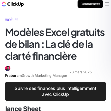
ClickUp Blog
Commencer
Ope
MODÈLES
Modèles Excel gratuits
de bilan : La clé de la
clarté financière
28 mars 2025
Praburam
Growth Marketing Manager
Suivre ses finances plus intelligemment
avec ClickUp