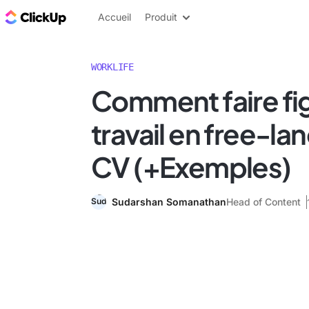
ClickUp Blog
Accueil
Produit
WORKLIFE
Comment faire fi
travail en free-la
CV (+Exemples)
Sudarshan Somanathan
Head of Content