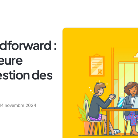
dforward :
leure
estion des
14 novembre 2024