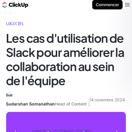
ClickUp Blog
Commencer
Ope
LOGICIEL
Les cas d'utilisation de
Slack pour améliorer la
collaboration au sein
de l'équipe
14 novembre 2024
Sudarshan Somanathan
Head of Content