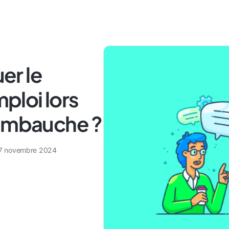
er le
loi lors
'embauche ?
7 novembre 2024