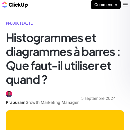
ClickUp Blog
Commencer
Ope
PRODUCTIVITÉ
Histogrammes et
diagrammes à barres :
Que faut-il utiliser et
quand ?
5 septembre 2024
Praburam
Growth Marketing Manager