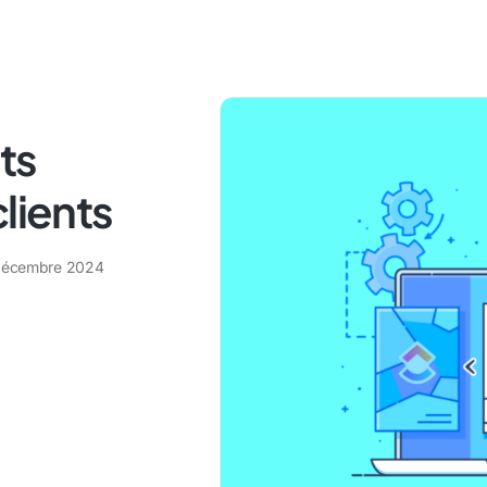
ts
lients
décembre 2024