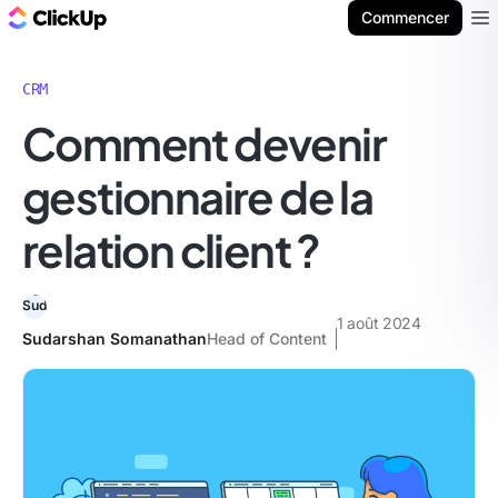
ClickUp Blog
Commencer
Ope
CRM
Comment devenir
gestionnaire de la
relation client ?
1 août 2024
Sudarshan Somanathan
Head of Content