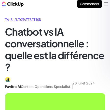
ClickUp Blog
Commencer
Ope
IA & AUTOMATISATION
Chatbot vs IA
conversationnelle :
quelle est la différence
?
26 juillet 2024
Pavitra M
Content Operations Specialist